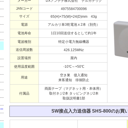
メーカー
DXアンテナ株式会社 デルカテック
JANコード
4975584700096
サイズ
65(H)×75(W)×24(D)mm 43g
電源
アルカリ単3乾電池 x 2本（別売）
電池寿命
1日10回送信するとして約1年
電波種別
特定小電力無線機器
送信周波数
426.125MNz
設置場所
屋内
使用温度範囲
-10℃～+50℃
空き巣 侵入通知
用途
来客通知 徘徊防止
両面テープ（マグネット用・本体用）
付属品
取付ネジ2本 タッピングネジ2本
取扱説明書1部
ー
SW接点入力送信器 SHS-800のお買