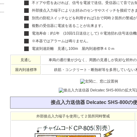
不ドアや窓をあければ、信号を電波で送信。受信器にて音でお
外部接点入力端子によりお好みのセンサやスイッチを接続でき
別売の防犯スイッチなどを利用すれば1台で同時２箇所の警戒が
複数の受信器に電波を送ることが出来ます。
電池寿命：約1年 (10回/1日送信として) ※電池切れ信号送信
※本器ではアラームは鳴りません。
電波到達距離 見通し100m 屋内到達標準４０ｍ
見通し
車両の通行量が少なく、周囲の見通しが良好な郊外の
屋内到達標準
鉄筋・コンクリート・断熱材等を多用していない
接点入力送信器 Delcatec SHS-800
外部接点入力端子を使用して２箇所同時警戒