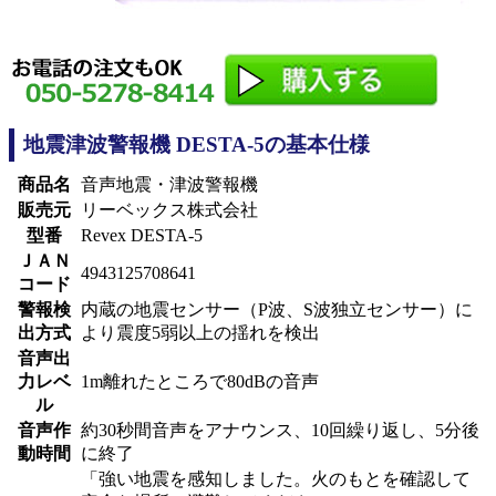
地震津波警報機 DESTA-5の基本仕様
商品名
音声地震・津波警報機
販売元
リーベックス株式会社
型番
Revex DESTA-5
ＪＡＮ
4943125708641
コード
警報検
内蔵の地震センサー（P波、S波独立センサー）に
出方式
より震度5弱以上の揺れを検出
音声出
力レベ
1m離れたところで80dBの音声
ル
音声作
約30秒間音声をアナウンス、10回繰り返し、5分後
動時間
に終了
「強い地震を感知しました。火のもとを確認して