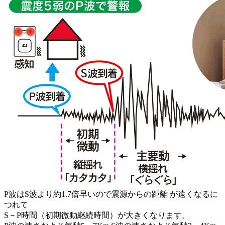
P波はS波より約1.7倍早いので震源からの距離 が遠くなるに
つれて
S－P時間（初期微動継続時間）が大きくなります。