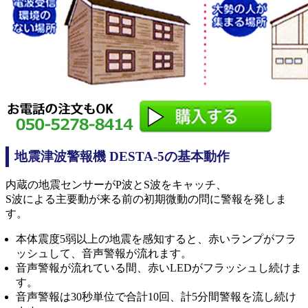
地震津波警報機 DESTA-5の基本動作
内蔵の地震センサーがP波とS波をキャッチ、
S波による主要動が来る前の初期微動の問に警報を発しま
す。
本体震度5弱以上の地震を感知すると、赤いランプがフラ
ッシュして、音声警報が流れます。
音声警報が流れている間、赤いLEDがフラッシュし続けま
す。
音声警報は30秒単位で合計10回、計5分間警報を流し続け