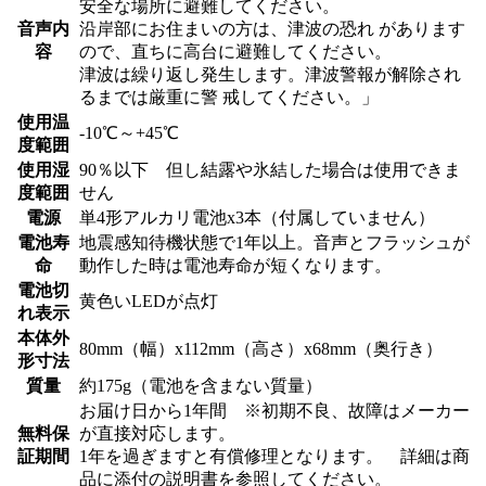
安全な場所に避難してください。
音声内
沿岸部にお住まいの方は、津波の恐れ があります
容
ので、直ちに高台に避難してください。
津波は繰り返し発生します。津波警報が解除され
るまでは厳重に警 戒してください。」
使用温
-10℃～+45℃
度範囲
使用湿
90％以下 但し結露や氷結した場合は使用できま
度範囲
せん
電源
単4形アルカリ電池x3本（付属していません）
電池寿
地震感知待機状態で1年以上。音声とフラッシュが
命
動作した時は電池寿命が短くなります。
電池切
黄色いLEDが点灯
れ表示
本体外
80mm（幅）x112mm（高さ）x68mm（奥行き）
形寸法
質量
約175g（電池を含まない質量）
お届け日から1年間 ※初期不良、故障はメーカー
無料保
が直接対応します。
証期間
1年を過ぎますと有償修理となります。 詳細は商
品に添付の説明書を参照してください。