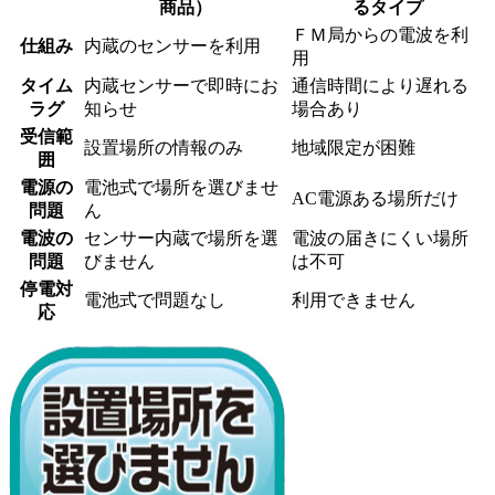
商品）
るタイプ
ＦＭ局からの電波を利
仕組み
内蔵のセンサーを利用
用
タイム
内蔵センサーで即時にお
通信時間により遅れる
ラグ
知らせ
場合あり
受信範
設置場所の情報のみ
地域限定が困難
囲
電源の
電池式で場所を選びませ
AC電源ある場所だけ
問題
ん
電波の
センサー内蔵で場所を選
電波の届きにくい場所
問題
びません
は不可
停電対
電池式で問題なし
利用できません
応