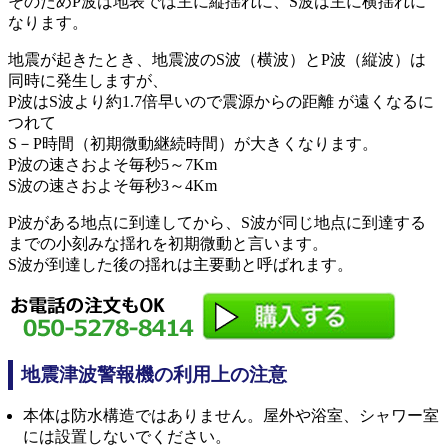
そのためP波は地表では主に縦揺れに、S波は主に横揺れに
なります。
地震が起きたとき、地震波のS波（横波）とP波（縦波）は
同時に発生しますが、
P波はS波より約1.7倍早いので震源からの距離 が遠くなるに
つれて
S－P時間（初期微動継続時間）が大きくなります。
P波の速さおよそ毎秒5～7Km
S波の速さおよそ毎秒3～4Km
P波がある地点に到達してから、S波が同じ地点に到達する
までの小刻みな揺れを初期微動と言います。
S波が到達した後の揺れは主要動と呼ばれます。
地震津波警報機の利用上の注意
本体は防水構造ではありません。屋外や浴室、シャワー室
には設置しないでください。