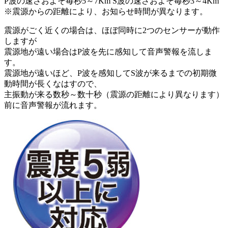
P波の速さおよそ毎秒5～7Km S波の速さおよそ毎秒3～4Km
※震源からの距離により、お知らせ時間が異なります。
震源がごく近くの場合は、ほぼ同時に2つのセンサーが動作
しますが
震源地が遠い場合はP波を先に感知して音声警報を流しま
す。
震源地が遠いほど、P波を感知してS波が来るまでの初期微
動時間が長くなはすので、
主振動が来る数秒～数十秒（震源の距離により異なります）
前に音声警報が流れます。