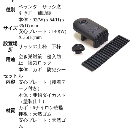
ベランダ サッシ窓
種別
引き戸 補助錠
本体：92(W) x 54(H) x
39(D) mm
サイズ
安心プレート：140(W)
X 35(H)mm
設置場
サッシの上枠 下枠
所
空き巣対策 侵入防
用途
止 換気ロック
本体 カギ 防犯シー
セット
ル
内容
安心プレート（接着テ
ープ付き）
本体：亜鉛ダイカスト
（塗装仕上）
カギ：6ナイロン樹脂
材質
押板：天然ゴム
安心プレート：天然ゴ
ム