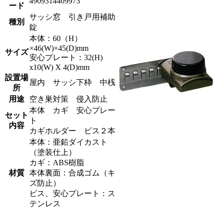
4909314409973
ード
サッシ窓 引き戸用補助
種別
錠
本体：60（H）
×46(W)×45(D)mm
サイズ
安心プレート：32(H)
x10(W) X 4(D)mm
設置場
屋内 サッシ下枠 中桟
所
用途
空き巣対策 侵入防止
本体 カギ 安心プレー
セット
ト
内容
カギホルダー ビス２本
本体：亜鉛ダイカスト
（塗装仕上）
カギ：ABS樹脂
材質
本体裏面：合成ゴム（キ
ズ防止）
ビス、安心プレート：ス
テンレス