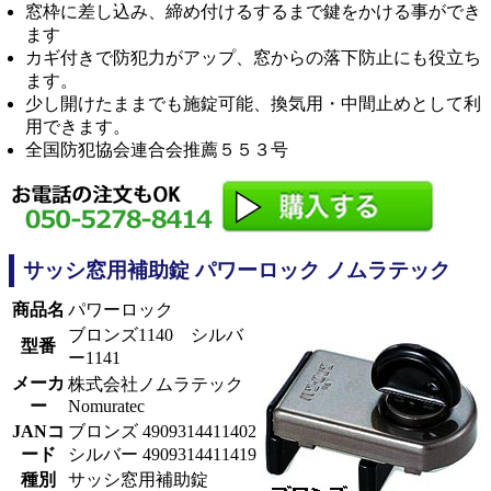
窓枠に差し込み、締め付けるするまで鍵をかける事ができ
ます
カギ付きで防犯力がアップ、窓からの落下防止にも役立ち
ます。
少し開けたままでも施錠可能、換気用・中間止めとして利
用できます。
全国防犯協会連合会推薦５５３号
サッシ窓用補助錠 パワーロック ノムラテック
商品名
パワーロック
ブロンズ1140 シルバ
型番
ー1141
メーカ
株式会社ノムラテック
ー
Nomuratec
JANコ
ブロンズ 4909314411402
ード
シルバー 4909314411419
種別
サッシ窓用補助錠